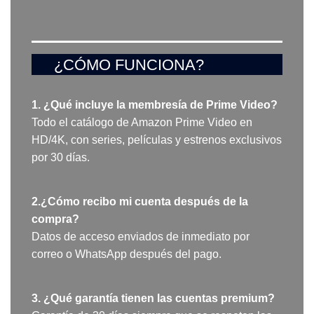
¿CÓMO FUNCIONA?
Elige Tu Membresía
: Selecciona la cuenta que
1. ¿Qué incluye la membresía de Prime Video?
más se ajuste a tus necesidades y realiza tu
Todo el catálogo de Amazon Prime Video en
compra de manera segura.
HD/4K, con series, películas y estrenos exclusivos
Recibe Tu Cuenta
: Te enviamos inmediatamente
por 30 días.
el usuario y la contraseña para que puedas
acceder.
Disfruta de Todo el Contenido
: Accede a la
2.¿Cómo recibo mi cuenta después de la
plataforma, personaliza tu perfil y empieza a ver
tus series y películas favoritas.
compra?
Garantía Activa
: Usa la cuenta sin modificar los
Datos de acceso enviados de inmediato por
datos de acceso para mantener la cobertura
correo o WhatsApp después del pago.
durante los 30 días.
¿Qué Incluye Nuestra
3. ¿Qué garantía tienen las cuentas premium?
Membresía?