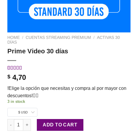
HOME
/
CUENTAS STREAMING PREMIUM
/
ACTIVAS 30
DÍAS
Prime Video 30 días
Rated
1
5.00
4,70
$
out of 5
based on
!Elige la opción que necesitas y compra al por mayor con
customer
rating
descuentos!👇🏼
3 in stock
$ USD
Prime Video 30 días quantity
ADD TO CART