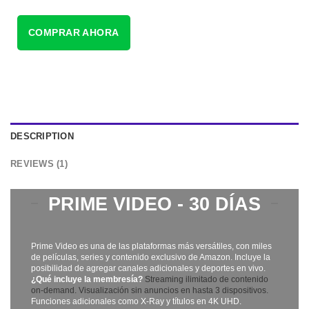
COMPRAR AHORA
DESCRIPTION
REVIEWS (1)
PRIME VIDEO - 30 DÍAS
Prime Video es una de las plataformas más versátiles, con miles
de películas, series y contenido exclusivo de Amazon. Incluye la
posibilidad de agregar canales adicionales y deportes en vivo.
¿Qué incluye la membresía?
Streaming ilimitado de contenido
on-demand.
Visualización sin anuncios en hasta 3 dispositivos.
Funciones adicionales como X-Ray y títulos en 4K UHD.