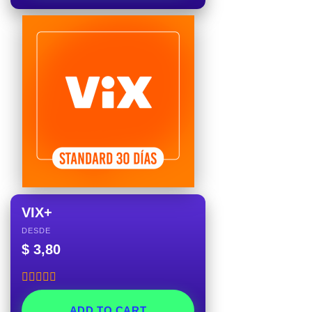
VIX+
DESDE
$
3,80
Rated
5.00
out of 5
ADD TO CART