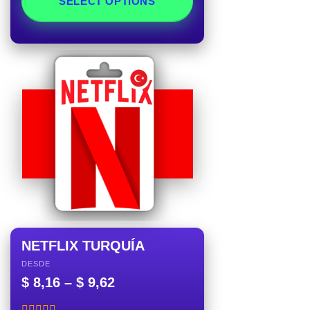
SELECT OPTIONS
NETFLIX TURQUÍA
DESDE
$
8,16
–
$
9,62