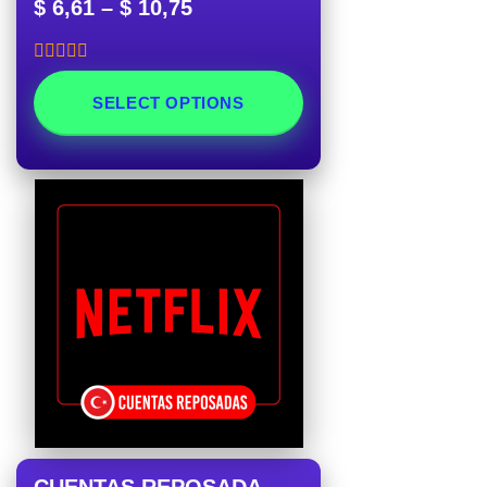
$
6,61
–
$
10,75
Rated
5.00
out of 5
SELECT OPTIONS