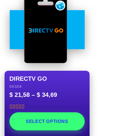
DIRECTV GO
DESDE
$
21,58
–
$
34,69
Rated
5.00
out of 5
SELECT OPTIONS