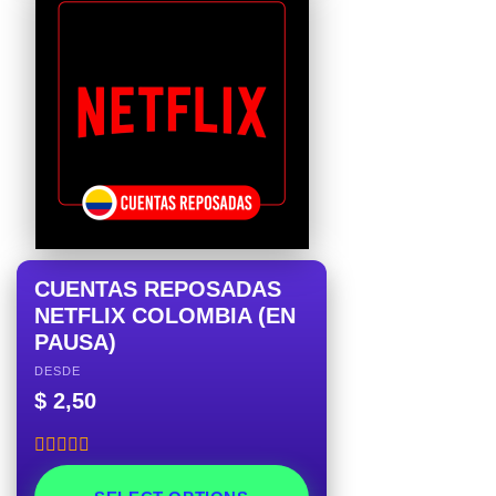
CUENTAS REPOSADAS
NETFLIX COLOMBIA (EN
PAUSA)
DESDE
$
2,50
Rated
5.00
out of 5