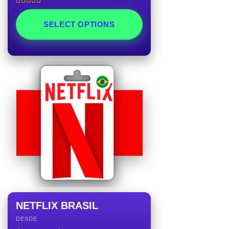
Rated
5.00
out of 5
SELECT OPTIONS
NETFLIX BRASIL
DESDE