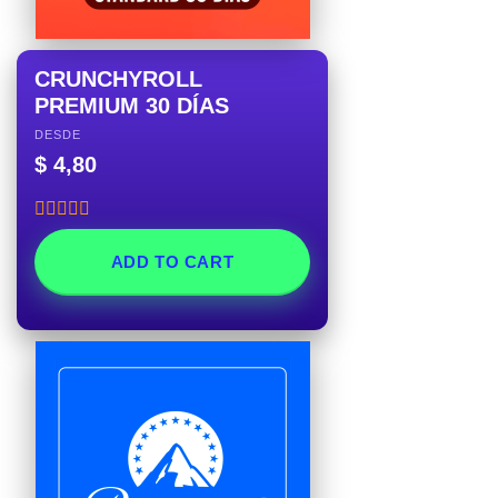
CRUNCHYROLL
PREMIUM 30 DÍAS
DESDE
$
4,80
Rated
5.00
out of 5
ADD TO CART