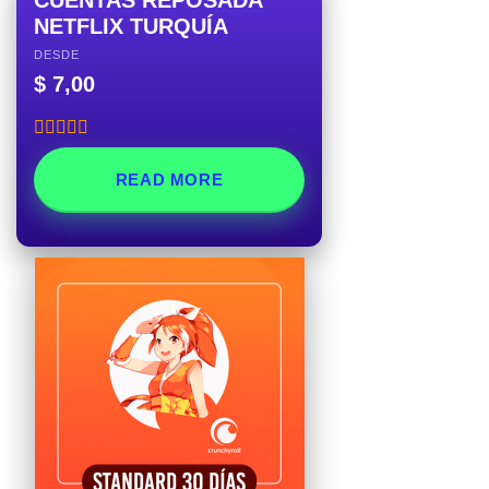
CUENTAS REPOSADA
NETFLIX TURQUÍA
DESDE
$
7,00
Rated
5.00
out of 5
READ MORE