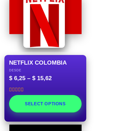
NETFLIX COLOMBIA
DESDE
$
6,25
–
$
15,62
Rated
5.00
out of 5
SELECT OPTIONS