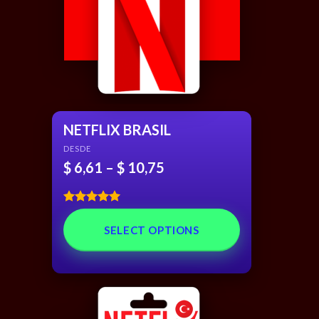
NETFLIX BRASIL
DESDE
$
6,61
–
$
10,75
Rated
5.00
out of 5
SELECT OPTIONS