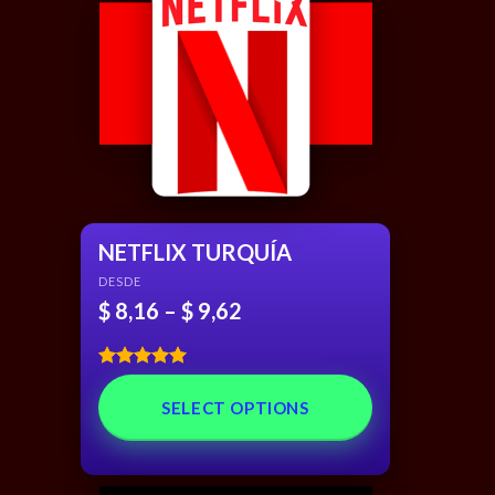
NETFLIX TURQUÍA
DESDE
$
8,16
–
$
9,62
Rated
5.00
out of 5
SELECT OPTIONS