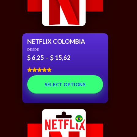
NETFLIX COLOMBIA
DESDE
$
6,25
–
$
15,62
Rated
5.00
out of 5
SELECT OPTIONS