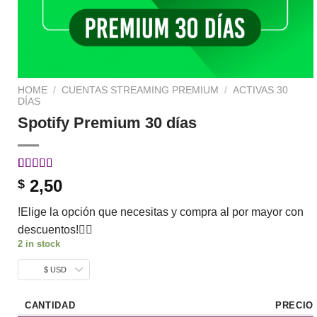
HOME
/
CUENTAS STREAMING PREMIUM
/
ACTIVAS 30
DÍAS
Spotify Premium 30 días
Rated
4
5.00
2,50
$
out of 5
based on
!Elige la opción que necesitas y compra al por mayor con
customer
ratings
descuentos!👇🏼
2 in stock
$ USD
CANTIDAD
PRECIO