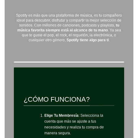
Spotify es más que una plataforma de música, es tu compañero
ideal para descubrir, disfrutar y compartir la mejor selección de
sonidos. Con millones de canciones, podcasts y playlists,
tu
música favorita siempre está al alcance de tu mano
. Ya sea
que te guste el pop, el rock, el reguetón, la electrónica, o
cualquier otro género,
Spotify tiene algo para ti
.
¿CÓMO FUNCIONA?
Elige Tu Membresía
: Selecciona la
cuenta que más se ajuste a tus
necesidades y realiza tu compra de
manera segura.