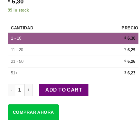
$
6,30
99 in stock
CANTIDAD
PRECIO
1 - 10
$
6,30
11 - 20
$
6,29
21 - 50
$
6,26
51+
$
6,23
Netflix Colombia quantity
ADD TO CART
COMPRAR AHORA