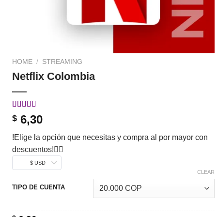
HOME
/
STREAMING
Netflix Colombia
Rated
15
5.00
6,30
$
out of 5
based on
!Elige la opción que necesitas y compra al por mayor con
customer
ratings
descuentos!👇🏼
$ USD
CLEAR
TIPO DE CUENTA