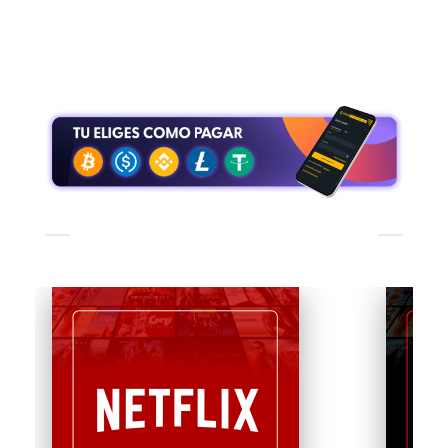
Colombia?
Te dan control total de tus pagos, evitas cobros
automáticos y recargas solo cuando lo necesites,
de manera simple y segura.
TE PUEDE INTERESAR