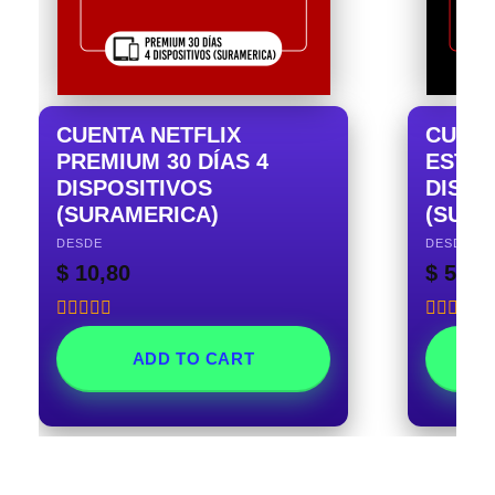
CUENTA NETFLIX
CUENT
PREMIUM 30 DÍAS 4
ESTÁN
DISPOSITIVOS
DISPO
(SURAMERICA)
(SURA
DESDE
DESDE
$
10,80
$
5,30
Rated
5.00
Rated
5.0
out of 5
out of 5
ADD TO CART