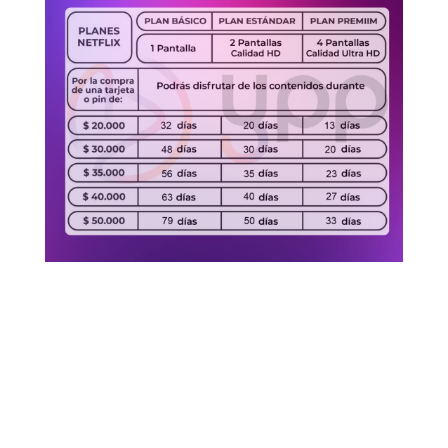
1. ¿Qué son las gift cards o pines de Netflix
Colombia?
Son códigos digitales que te permiten activar o
recargar tu cuenta de Netflix en Colombia de
forma rápida y segura, sin necesidad de tarjeta de