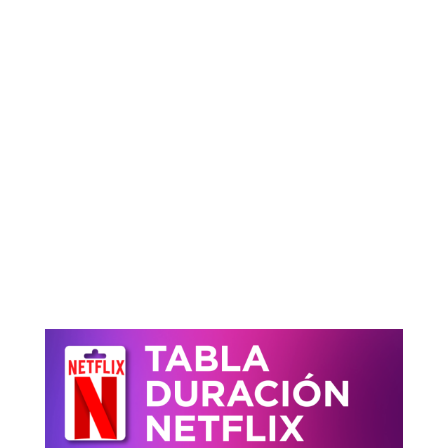
elemento esencial para muchos. Con
nuestras Tarjetas Netflix y Pines de
Netflix Colombia, puedes acceder
fácilmente al amplio catálogo de
contenido de Netflix, desde
emocionantes películas hasta
adictivas series, todo con la
conveniencia de un solo clic.