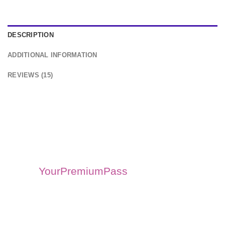
DESCRIPTION
ADDITIONAL INFORMATION
REVIEWS (15)
Accede al Mejor
Entretenimiento con Pines de
Netflix en Colombia
En
YourPremiumPass
,
comprendemos la importancia del
entretenimiento en nuestras vidas, y
Netflix se ha convertido en un