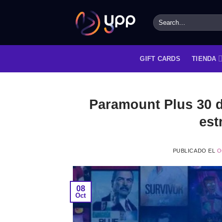
GIFT CARDS
TIENDA
Paramount Plus 30 dí
est
PUBLICADO EL
O
08
Oct