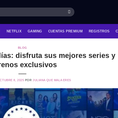
NETFLIX
GAMING
CUENTAS PREMIUM
REGISTROS
BLOG
as: disfruta sus mejores series y
renos exclusivos
CTUBRE 8, 2025
POR
JULIANA QUE MALA ERES