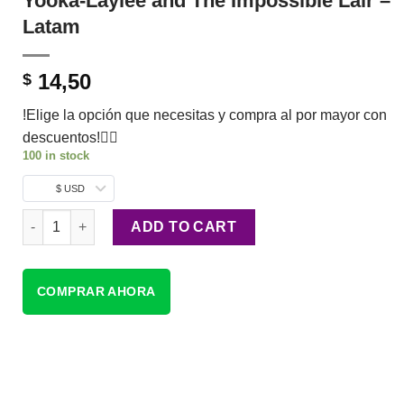
Yooka-Laylee and The Impossible Lair –
Latam
14,50
$
!Elige la opción que necesitas y compra al por mayor con
descuentos!👇🏼
100 in stock
$ USD
Yooka-Laylee and The Impossible Lair - Latam quantity
ADD TO CART
COMPRAR AHORA