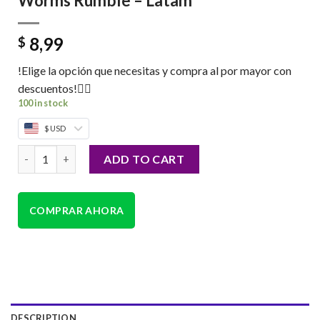
Worms Rumble – Latam
8,99
$
!Elige la opción que necesitas y compra al por mayor con
descuentos!👇🏼
100 in stock
$ USD
Worms Rumble - Latam quantity
ADD TO CART
COMPRAR AHORA
DESCRIPTION