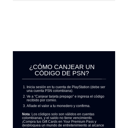
Disfruta lo mejor del mundo PlayStation con nuestras Gift Cards
PSN Colombia, la forma más rápida y segura de recargar tu
cuenta y acceder a juegos, contenido exclusivo y entretenimiento
digital.
¿CÓMO CANJEAR UN
CÓDIGO DE PSN?
Inicia sesión en tu cuenta de PlayStation (debe ser
una cuenta PSN colombiana).
Ve a “Canjear tarjeta prepago” e ingresa el código
recibido por correo.
Añade el valor a tu monedero y confirma.
Nota
: Los códigos solo son válidos en cuentas
colombianas, y el saldo no tiene vencimiento.
¡Compra tus Gift Cards en Your Premium Pass y
desbloquea un mundo de entretenimiento al alcance