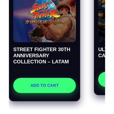
STREET FIGHTER 30TH
ULTIM
ANNIVERSARY
CAPCO
COLLECTION – LATAM
$
29,7
$
12,00
ADD TO CART