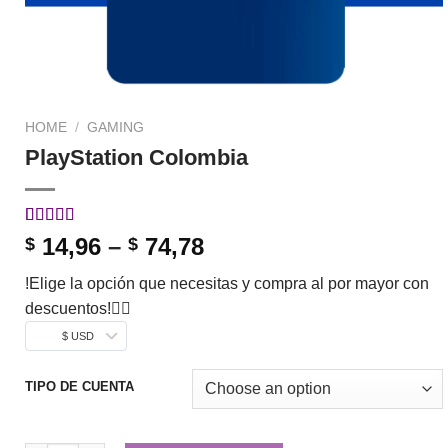
HOME
/
GAMING
PlayStation Colombia
Rated
1
5.00
14,96
–
74,78
$
$
out of 5
based on
!Elige la opción que necesitas y compra al por mayor con
customer
rating
descuentos!👇🏼
$ USD
TIPO DE CUENTA