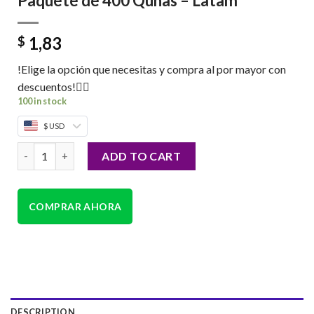
Paquete de 400 Qunas – Latam
1,83
$
!Elige la opción que necesitas y compra al por mayor con
descuentos!👇🏼
100 in stock
$ USD
Paquete de 400 Qunas - Latam quantity
ADD TO CART
COMPRAR AHORA
DESCRIPTION