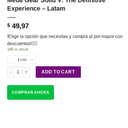
Metal Gear Solid V: The Definitive
Experience – Latam
49,97
$
!Elige la opción que necesitas y compra al por mayor con
descuentos!👇🏼
100 in stock
$ USD
Metal Gear Solid V: The Definitive Experience - Latam quantity
ADD TO CART
COMPRAR AHORA