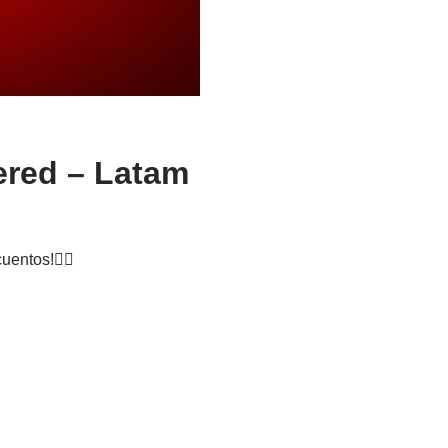
ered – Latam
uentos!👇🏼