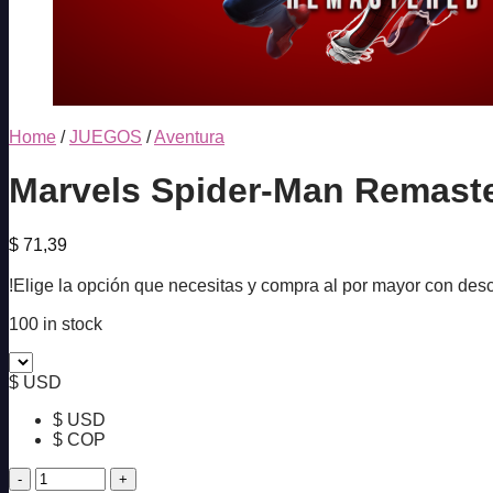
Home
/
JUEGOS
/
Aventura
Marvels Spider-Man Remast
$
71,39
!Elige la opción que necesitas y compra al por mayor con desc
100 in stock
$ USD
$ USD
$ COP
Marvels