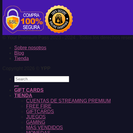
© Your Premium Pass 2023 - 2024 . Todos los derechos reserva
Sobre nosotros
Blog
Tienda
Copyright 2026 ©
YPP
Search
for:
GIFT CARDS
TIENDA
CUENTAS DE STREAMING PREMIUM
FREE FIRE
GIFTCARDS
JUEGOS
GAMING
MÁS VENDIDOS
MONEDAS