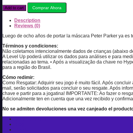
Spider-
Man
Comprar Ahora
Add to cart
Remastered
-
Description
Latam
Reviews (0)
quantity
Luego de ocho años de portar la máscara Peter Parker ya es to
Términos y condiciones:
Não coletamos intencionalmente dados de crianças (abaixo de
A Level Up poderá utilizar os dados para análises e para me
relacionadas ao tema. • Após a visualização da chave no Hype
para a região do Brasil.
Cómo redimir:
Como Resgatar: Adquirir seu jogo é muito fácil. Após conclu
mail, serão solicitados para concluir o seu resgate. Após infor
chave e partir para a jogatina! IMPORTANTE: Ao fazer o resg
Adicionalmente ten en cuenta que una vez recibido y confirmado
No se admiten devoluciones una vez canjeado el product
Sobre nosotros
Blog
Tienda