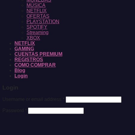
MÚSICA
NETFLIX
OFERTAS
PLAYSTATION
SPOTIFY
Streaming
XBOX
NETFLIX
GAMING
CUENTAS PREMIUM
REGISTROS
COMO COMPRAR
Blog
Login
Login
Username or email address
*
Password
*