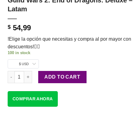
Guild Wars 2: End of Dragons: Deluxe –
Latam
54,99
$
!Elige la opción que necesitas y compra al por mayor con
descuentos!👇🏼
100 in stock
$ USD
Guild Wars 2: End of Dragons: Deluxe - Latam quantity
ADD TO CART
COMPRAR AHORA