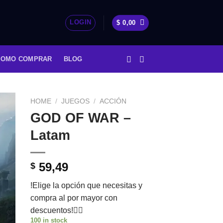
LOGIN
$
0,00
COMO COMPRAR
BLOG
HOME
/
JUEGOS
/
ACCIÓN
GOD OF WAR –
Latam
59,49
$
!Elige la opción que necesitas y
compra al por mayor con
descuentos!👇🏼
100 in stock