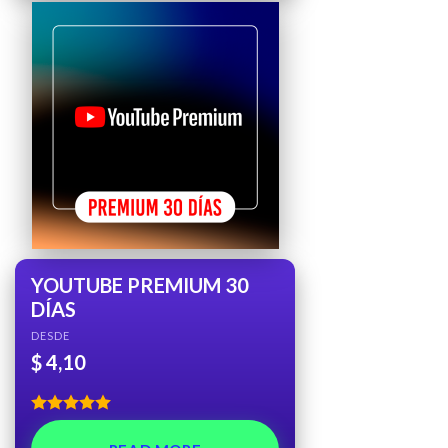
YOUTUBE PREMIUM 30
DÍAS
DESDE
$
4,10
Rated
5.00
out of 5