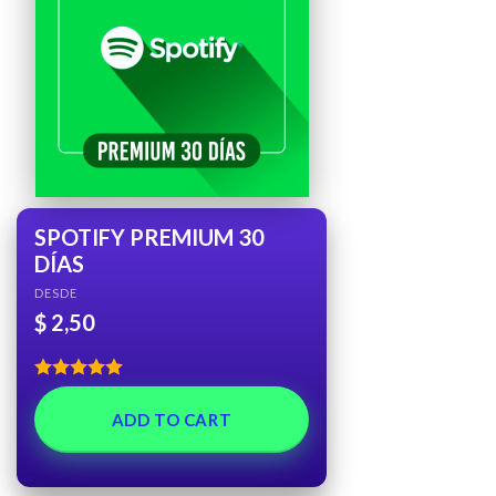
SPOTIFY PREMIUM 30
DÍAS
DESDE
$
2,50
Rated
5.00
out of 5
ADD TO CART