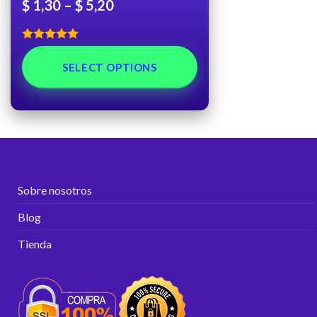
$
1,30
–
$
5,20
Rated
5.00
out of 5
SELECT OPTIONS
Sobre nosotros
Blog
Tienda