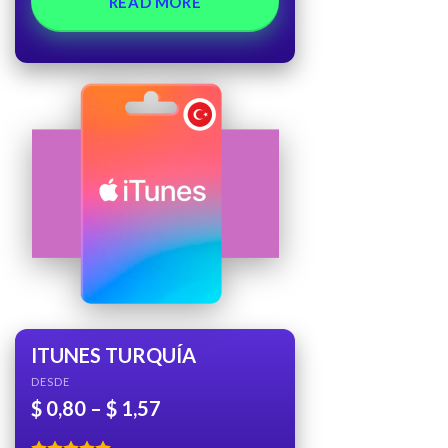
READ MORE
ITUNES TURQUÍA
DESDE
$
0,80
–
$
1,57