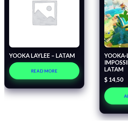
YOOKA LAYLEE – LATAM
YOOKA-L
IMPOSSI
LATAM
READ MORE
$
14,50
A
MÁS VENDIDOS