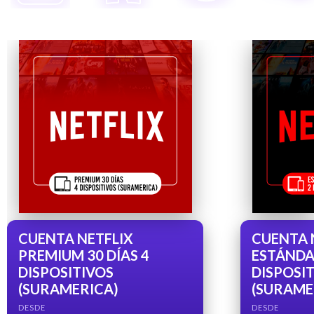
CUENTA NETFLIX
CUENTA 
PREMIUM 30 DÍAS 4
ESTÁNDAR
DISPOSITIVOS
DISPOSI
(SURAMERICA)
(SURAME
DESDE
DESDE