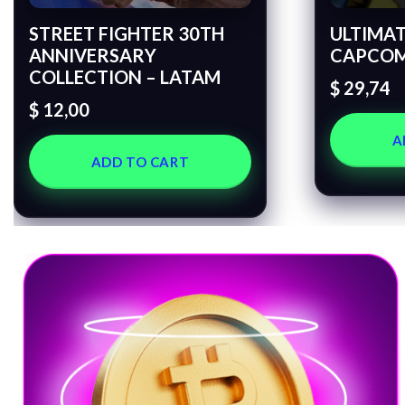
STREET FIGHTER 30TH
ULTIMAT
ANNIVERSARY
CAPCOM
COLLECTION – LATAM
$
29,74
$
12,00
A
ADD TO CART