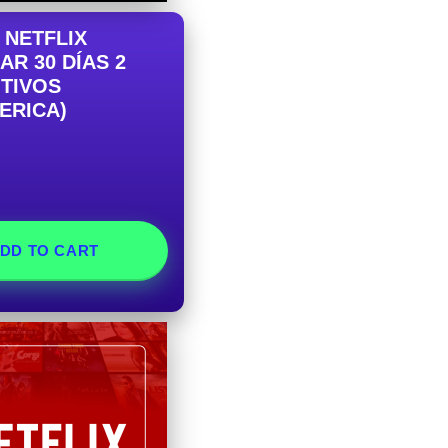
 NETFLIX
R 30 DÍAS 2
ITIVOS
ERICA)
DD TO CART