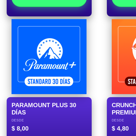
PARAMOUNT PLUS 30
CRUNC
DÍAS
PREMIU
DESDE
DESDE
$
8,00
$
4,80