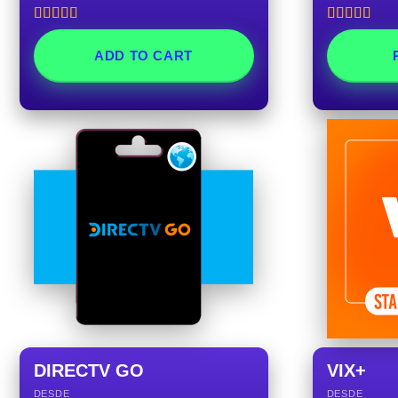
Rated
5.00
Rated
5.00
out of 5
out of 5
ADD TO CART
DIRECTV GO
VIX+
DESDE
DESDE