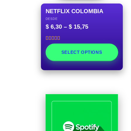
NETFLIX COLOMBIA
DESDE
$
6,30
–
$
15,75
Rated
5.00
out of 5
SELECT OPTIONS