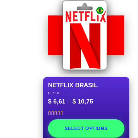
NETFLIX BRASIL
DESDE
$
6,61
–
$
10,75
Rated
5.00
out of 5
SELECT OPTIONS