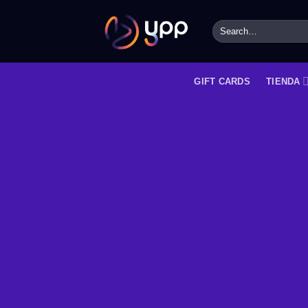
Skip
to
Search
for:
content
GIFT CARDS
TIENDA