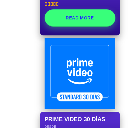
Rated
5.00
out of 5
READ MORE
PRIME VIDEO 30 DÍAS
DESDE