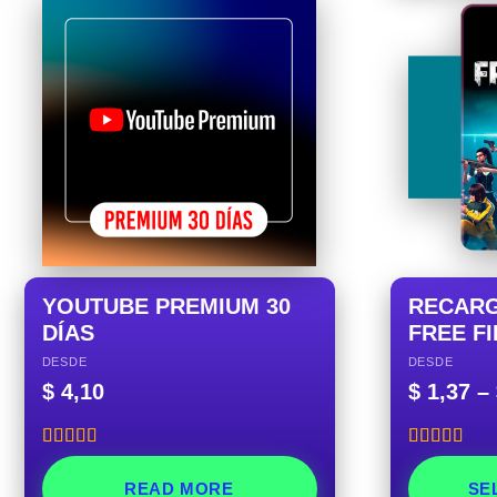
YOUTUBE PREMIUM 30
RECARG
DÍAS
FREE F
DESDE
DESDE
$
4,10
$
1,37
–
Rated
5.00
Rated
5.00
out of 5
out of 5
READ MORE
SE