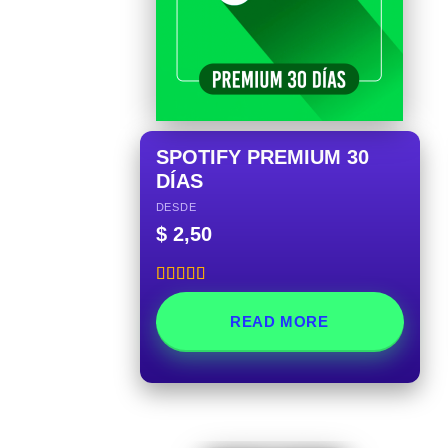
SPOTIFY PREMIUM 30
DÍAS
DESDE
$
2,50
Rated
5.00
out of 5
READ MORE