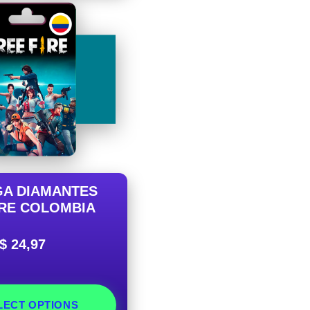
A DIAMANTES
IRE COLOMBIA
$
24,97
LECT OPTIONS