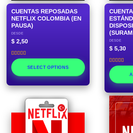
CUENTAS REPOSADAS
CUENTA
NETFLIX COLOMBIA (EN
ESTÁNDA
PAUSA)
DISPOS
(SURAM
DESDE
$
2,50
DESDE
$
5,30
Rated
5.00
out of 5
SELECT OPTIONS
Rated
5.00
out of 5
A