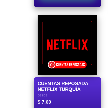
CUENTAS REPOSADA
NETFLIX TURQUÍA
DESDE
$
7,00