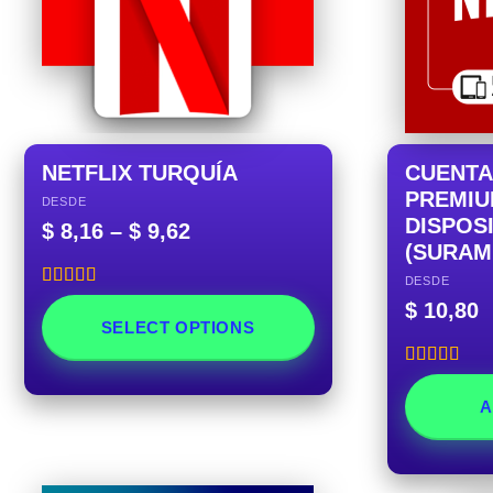
NETFLIX TURQUÍA
CUENTA
PREMIUM
DESDE
DISPOS
$
8,16
–
$
9,62
(SURAM
DESDE
Rated
5.00
$
10,80
out of 5
SELECT OPTIONS
Rated
5.00
out of 5
A