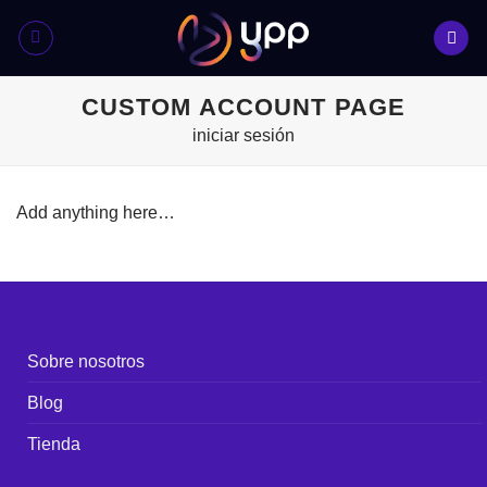
Skip
to
content
CUSTOM ACCOUNT PAGE
iniciar sesión
Add anything here…
Sobre nosotros
Blog
Tienda