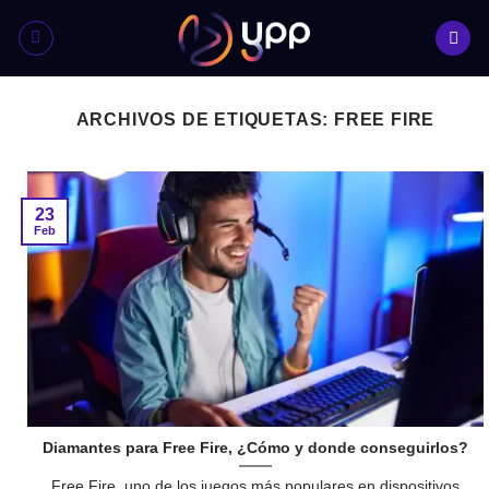
Skip
to
content
ARCHIVOS DE ETIQUETAS:
FREE FIRE
23
Feb
Diamantes para Free Fire, ¿Cómo y donde conseguirlos?
Free Fire, uno de los juegos más populares en dispositivos